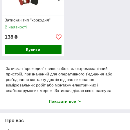
Затискач тип "крокодил"
В наявності
138
₴
Купити
Затискач "крокодил" являє собою електромеханічний
пристрій, призначений для оперативного з'єднання або
роз'єднання контакту дротів під час виконання
вимірювальних робіт або монтажу електричних і
слабкострумових мереж. Затискач дістав свою назву за
схожість із щелепами крокодила. Складається він із двох
Показати все
фігурних деталей із «крокодильними» зубцями, скріплених
серединками спеціальним штифтом і здатних повертатися на
певний кут навколо осі з'єднання. До однієї з деталей
монтується контактний дріт. Стиснення «челюстей»
Про нас
забезпечується пружиною, вставленою з іншого боку
штифту. Для безпечної експлуатації затискача ручки мають