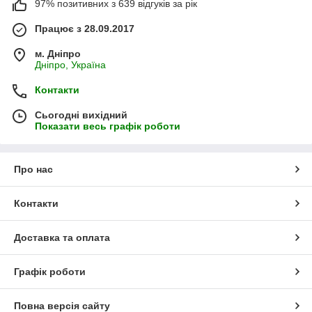
97% позитивних з 639 відгуків за рік
ізоляцію, виготовлену з ПВХ, що захистить від ураження
фахівця електричним струмом. Найчастіше затискачі
Працює з 28.09.2017
застосовуються парами чорного та червоного кольору
(50/50).
м. Дніпро
Дніпро, Україна
Контакти
Сьогодні вихідний
Показати весь графік роботи
Про нас
Контакти
Доставка та оплата
Графік роботи
Повна версія сайту