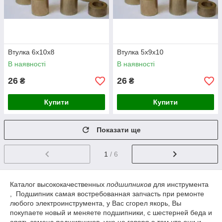
Втулка 6х10х8
Втулка 5х9х10
В наявності
В наявності
26
26
₴
₴
Купити
Купити
Показати ще
1
/ 6
Каталог высококачественных
подшипников
для инструмента
, Подшипник самая востребованная запчасть при ремонте
любого электроинструмента, у Вас сгорел якорь, Вы
покупаете новый и меняете подшипники, с шестерней беда и