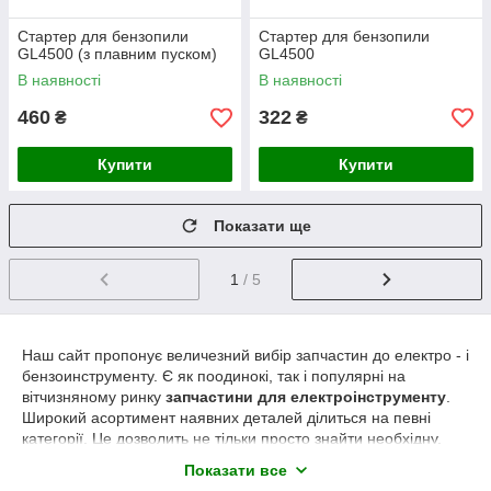
Стартер для бензопили
Стартер для бензопили
GL4500 (з плавним пуском)
GL4500
В наявності
В наявності
460
322
₴
₴
Купити
Купити
Показати ще
1
/ 5
Н
аш сайт пропонує величезний вибір запчастин до електро - і
бензоинструменту. Є як поодинокі, так і популярні на
вітчизняному ринку
запчастини для електроінструменту
.
Широкий асортимент наявних деталей ділиться на певні
категорії. Це дозволить не тільки просто знайти необхідну,
але й можливо, підібрати більш відповідну за
Показати все
характеристиками деталь.