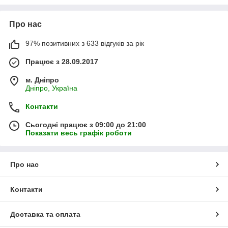
Все це
разом з
низькими
цін
ами
, робить наш сайт досить
цікавим і популярним серед клієнтів.
Про нас
Наші співробітники мають десятирічний досвід роботи у
сфері запчастин і допоможуть підібрати будь-яку запчастину
97% позитивних з 633 відгуків за рік
до інструменту, будь-то оригінальний Bosch або китайський
"нонейм".
Працює з 28.09.2017
м. Дніпро
Дніпро, Україна
Контакти
Сьогодні працює з 09:00 до 21:00
Показати весь графік роботи
Про нас
Контакти
Доставка та оплата