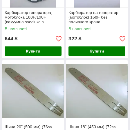
Карбюратор генератора,
Карбюратор на генератор
мотоблока 188F/190F
(мотоблок) 168F без
(вакуумна заслінка з
паливного крана
електроклапаном)
В наявності
В наявності
644
322
₴
₴
Купити
Купити
Шина 20" (500 мм) (76зв
Шина 18" (450 мм) (72зв