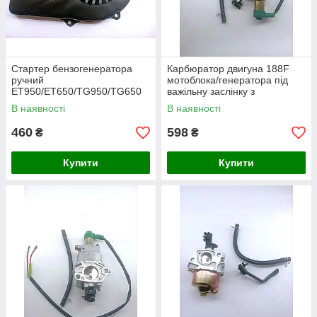
Стартер бензогенератора
Карбюратор двигуна 188F
ручний
мотоблока/генератора під
ET950/ET650/TG950/TG650
важільну заслінку з
для генераторів Einhell (0,8-
електроклапаном
В наявності
В наявності
1,0 кВт).
460
598
₴
₴
Купити
Купити