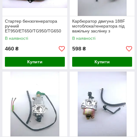
Стартер бензогенератора
Карбюратор двигуна 188F
ручний
мотоблока/генератора під
ET950/ET650/TG950/TG650
важільну заслінку з
для генераторів Einhell (0,8-
електроклапаном
В наявності
В наявності
1,0 кВт).
460
598
₴
₴
Купити
Купити