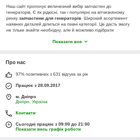
Наш сайт пропонує величезний вибір запчастин до
генераторів. Є як рідкісні, так і популярні на вітчизняному
ринку
запчастини для генераторів
. Широкий асортимент
наявних деталей ділиться на певні категорії. Це дасть змогу
не тільки знайти необхідну, але й можливо підібрати
детальнішу за характеристиками деталь.
Показати все
Все це разом із низькими цінами, робить наш сайт досить
цікавим і популярним серед клієнтів.
Наші працівники мають десятирічний досвід роботи у сфері
Про нас
запчастин і допоможуть підібрати будь-яку запчастину до
інструмента, чи то оригінальний Bosch, чи то китайський
97% позитивних з 631 відгука за рік
"нонейм".
Працює з 28.09.2017
м. Дніпро
Дніпро, Україна
Контакти
Сьогодні працює з 09:00 до 21:00
Показати весь графік роботи