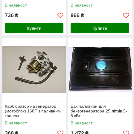
бутан)
бутан)
В наявності
В наявності
736
966
₴
₴
Купити
Купити
Карбюратор на генератор
Бак паливний для
(мотоблок) 168F з паливним
бензогенератора 25 літрів 5-
краном
8 кВт
В наявності
В наявності
368
1 472
₴
₴