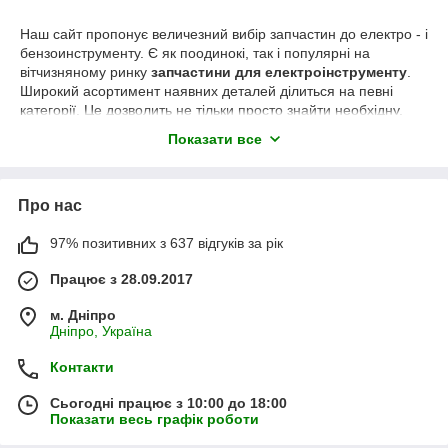
Н
аш сайт пропонує величезний вибір запчастин до електро - і
бензоинструменту. Є як поодинокі, так і популярні на
вітчизняному ринку
запчастини для електроінструменту
.
Широкий асортимент наявних деталей ділиться на певні
категорії. Це дозволить не тільки просто знайти необхідну,
але й можливо, підібрати більш відповідну за
Показати все
характеристиками деталь.
Все це
разом з
низькими
цін
ами
, робить наш сайт досить
цікавим і популярним серед клієнтів.
Про нас
Наші співробітники мають десятирічний досвід роботи у
сфері запчастин і допоможуть підібрати будь-яку запчастину
97% позитивних з 637 відгуків за рік
до інструменту, будь-то оригінальний Bosch або китайський
"нонейм".
Працює з 28.09.2017
м. Дніпро
Дніпро, Україна
Контакти
Сьогодні працює з 10:00 до 18:00
Показати весь графік роботи