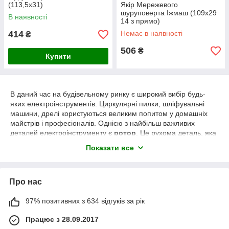
(113,5х31)
Якір Мережевого
шуруповерта Іжмаш (109х29
В наявності
14 з прямо)
414
Немає в наявності
₴
506
₴
Купити
В даний час на будівельному ринку є широкий вибір будь-
яких електроінструментів. Циркулярні пилки, шліфувальні
машини, дрелі користуються великим попитом у домашніх
майстрів і професіоналів. Однією з найбільш важливих
деталей електроінструменту є
ротор
. Це рухома деталь, яка
приводить в обертання весь робочий механізм.
Показати все
Ротор звичайного перфоратора буде представляти собою
тіло циліндричної форми, і є однією з основних деталей
асинхронного двигуна. На жаль, ця деталь дуже сильно
Про нас
піддається спалюванню, в підсумку, не буде зайвим дізнатися
заздалегідь про правила заміни ротора. Якість і надійність
97% позитивних з 634 відгуків за рік
даних деталей безпосередньо залежить від типу обмотки:
фазні або короткозамкнені. А основна відмінність між
Працює з 28.09.2017
роторами циркулярної пилки і пилки торцевої є потужність і