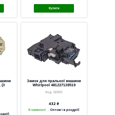
Купити
машини
Замок для пральної машини
 (3
Whirlpool 481227138519
02633
432 ₴
В наявності
Оптом і в роздріб
оздріб