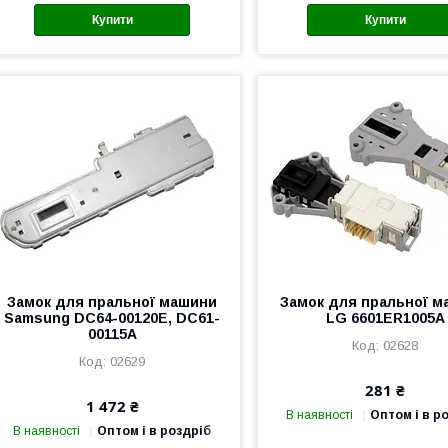
Купити
Купити
Замок для пральної машини
Замок для пральної 
Samsung DC64-00120E, DC61-
LG 6601ER1005A
00115A
02628
02629
281 ₴
1 472 ₴
В наявності
Оптом і в р
В наявності
Оптом і в роздріб