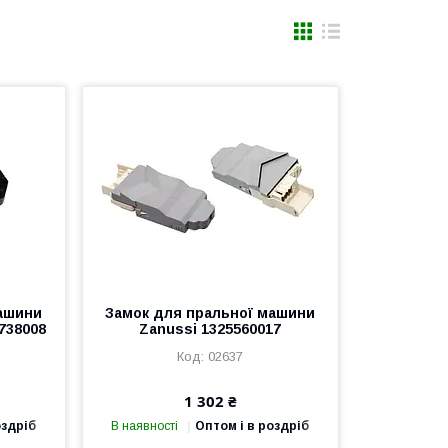
машини
Замок для пральної машини
738008
Zanussi 1325560017
02637
1 302 ₴
оздріб
В наявності
Оптом і в роздріб