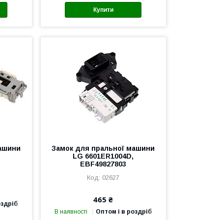
Купити
машини
Замок для пральної машини
LG 6601ER1004D,
EBF49827803
02627
465 ₴
оздріб
В наявності
Оптом і в роздріб