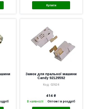
Купити
машини
Замок для пральної машини
Candy 92129592
02624
414 ₴
оздріб
В наявності
Оптом і в роздріб