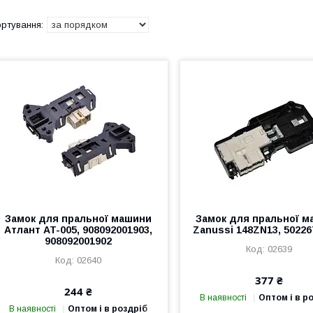
Замок для пральної машини
Замок для пральної 
Атлант AT-005, 908092001903,
Zanussi 148ZN13, 50226
908092001902
02639
02640
377 ₴
244 ₴
В наявності
Оптом і в р
В наявності
Оптом і в роздріб