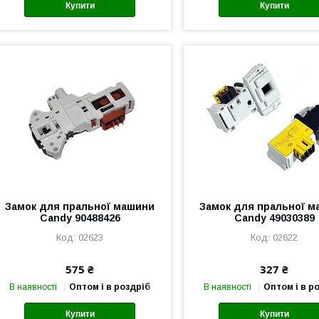
Купити
Купити
Замок для пральної машини
Замок для пральної 
Candy 90488426
Candy 49030389
02623
02622
575 ₴
327 ₴
В наявності
Оптом і в роздріб
В наявності
Оптом і в р
Купити
Купити