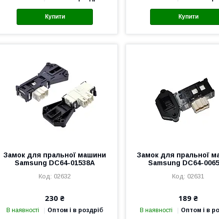
Купити
Купити
Замок для пральної машини
Замок для пральної 
Samsung DC64-01538A
Samsung DC64-006
02632
02631
230 ₴
189 ₴
В наявності
Оптом і в роздріб
В наявності
Оптом і в р