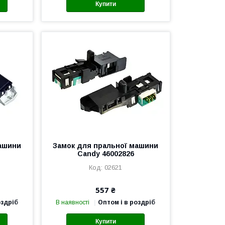
Купити
машини
Замок для пральної машини
Candy 46002826
02621
557 ₴
оздріб
В наявності
Оптом і в роздріб
Купити