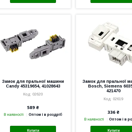
Замок для пральної машини
Замок для пральної 
Candy 45319654, 41028643
Bosch, Siemens 6035
421470
02620
02619
589 ₴
336 ₴
В наявності
Оптом і в роздріб
В наявності
Оптом і в р
Купити
Купити