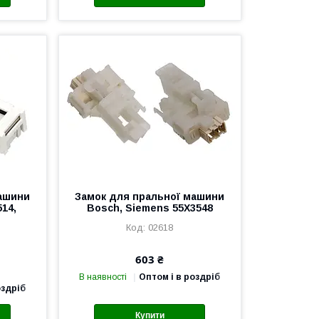
машини
Замок для пральної машини
14,
Bosch, Siemens 55X3548
02618
603 ₴
В наявності
Оптом і в роздріб
оздріб
Купити