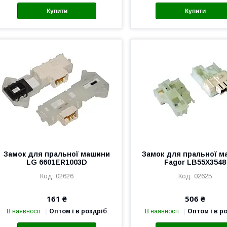
Купити
Купити
Замок для пральної машини
Замок для пральної 
LG 6601ER1003D
Fagor LB55X3548
02626
02625
161 ₴
506 ₴
В наявності
Оптом і в роздріб
В наявності
Оптом і в р