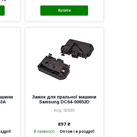
Купити
машини
Замок для пральної машини
53A
Samsung DC64-00652D
02630
897 ₴
оздріб
В наявності
Оптом і в роздріб