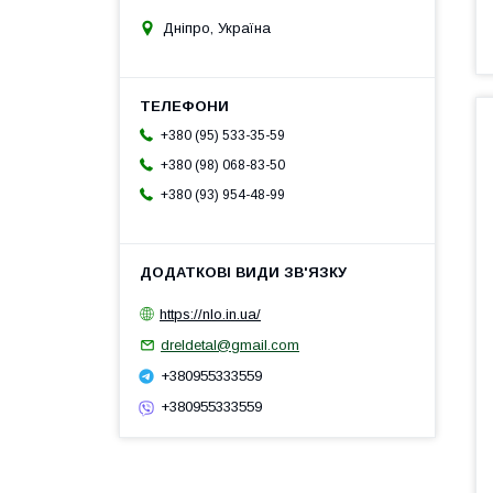
Дніпро, Україна
+380 (95) 533-35-59
+380 (98) 068-83-50
+380 (93) 954-48-99
https://nlo.in.ua/
dreldetal@gmail.com
+380955333559
+380955333559