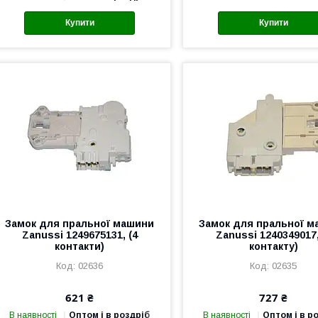
Купити
Купити
Замок для пральної машини
Замок для пральної 
Zanussi 1249675131, (4
Zanussi 1240349017,
контакти)
контакту)
02636
02635
621 ₴
727 ₴
В наявності
Оптом і в роздріб
В наявності
Оптом і в р