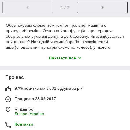
1
/ 2
Обов'язковим елементом кожної пральної машини є
приводний ремінь. Основна його функція – це передача
обертальних рухів від двигуна до барабану. Як ж відбувається
цей процес? На задній частині барабана закріплений
шків (спеціальний пристрій схоже на колесо), у якого є
канавки, що відповідають профілю ременя, приводиться в
Показати все
дію за рахунок сили тертя, що виникає від натягу ременя.
Аналогічний шків (діаметром менше) закріплений на двигуні.
Оба эти шкива соединены приводным ремнем, который
собственно и передает момент вращения от
Про нас
электродвигателя к барабану. Профили шкива и ремня
должны обязательно совпадать. Большое влияние на
97% позитивних з 632 відгуків за рік
полезное действие при передаче крутящего момента играет
степень натяжения ременной передачи. Поэтому, ремни
Працює з 28.09.2017
поддаются сильному износу, могут рваться или
растягиваться. В таких ситуациях возникает необходимость
м. Дніпро
покупки нового ремня для стиральной машины.
Дніпро, Україна
Пральні машини відомих брендів давно міцно зайняли свою
Контакти
нішу серед іншої домашньої техніки. Не завжди весь період