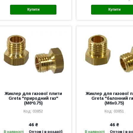
Купити
Купити
Жиклер для газової плити
Жиклер для газової 
Greta "природний газ"
Greta "балонний га
(M6*0.75)
(M6x0.75)
03852
03851
46 ₴
46 ₴
В наявності
Оптом і в роздріб
В наявності
Оптом і в р