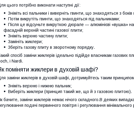
ля цього потрібно виконати наступні дії:
Зніміть всі пальники і виверніть гвинти, що знаходяться з боків
Потім викрутіть гвинти, що знаходяться під пальниками;
Після це відсуньте викруткою дюрале — алюмінієві «вушка» на 
фасадній верхній частині газової плити;
Зніміть верхню частину плити;
Замініть жиклери;
Зберіть газову плиту в зворотному порядку.
акий спосіб заміни жиклерів ідеально підійде власникам газових пл
och, і Nardi.
Як поміняти жиклери в духовій шафі?
ля заміни жиклерів в духовій шафі, дотримуйтесь таким принципом
Зніміть верхню і нижню пальник;
Виберіть жиклери (принцип такий же, що й з газовою плитою).
к бачите, заміни жиклерів немає нічого складного.В деяких випад
егулювання подачі первинного повітря і регулювання мінімального р