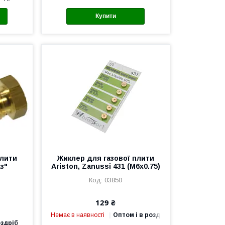
Купити
плити
Жиклер для газової плити
з"
Ariston, Zanussi 431 (M6x0.75)
03850
129 ₴
Немає в наявності
Оптом і в роздріб
оздріб