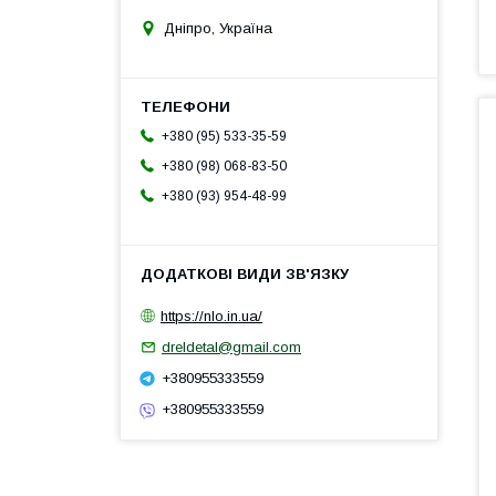
Дніпро, Україна
+380 (95) 533-35-59
+380 (98) 068-83-50
+380 (93) 954-48-99
https://nlo.in.ua/
dreldetal@gmail.com
+380955333559
+380955333559