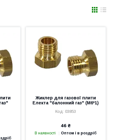
плити
Жиклер для газової плити
газ"
Електа "балонний газ" (M6*1)
03853
46 ₴
В наявності
Оптом і в роздріб
оздріб