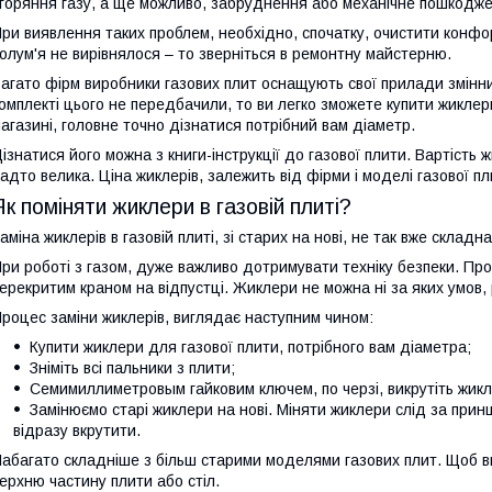
горяння газу, а ще можливо, забруднення або механічне пошкодже
ри виявлення таких проблем, необхідно, спочатку, очистити конфо
олум'я не вирівнялося – то зверніться в ремонтну майстерню.
агато фірм виробники газових плит оснащують свої прилади змін
омплекті цього не передбачили, то ви легко зможете купити жиклер
агазині, головне точно дізнатися потрібний вам діаметр.
ізнатися його можна з книги-інструкції до газової плити. Вартість 
адто велика. Ціна жиклерів, залежить від фірми і моделі газової пл
Як поміняти жиклери в газовій плиті?
аміна жиклерів в газовій плиті, зі старих на нові, не так вже скла
ри роботі з газом, дуже важливо дотримувати техніку безпеки. Пров
ерекритим краном на відпустці. Жиклери не можна ні за яких умов
роцес заміни жиклерів, виглядає наступним чином:
Купити жиклери для газової плити, потрібного вам діаметра;
Зніміть всі пальники з плити;
Семимиллиметровым гайковим ключем, по черзі, викрутіть жикл
Замінюємо старі жиклери на нові. Міняти жиклери слід за при
відразу вкрутити.
абагато складніше з більш старими моделями газових плит. Щоб в
ерхню частину плити або стіл.