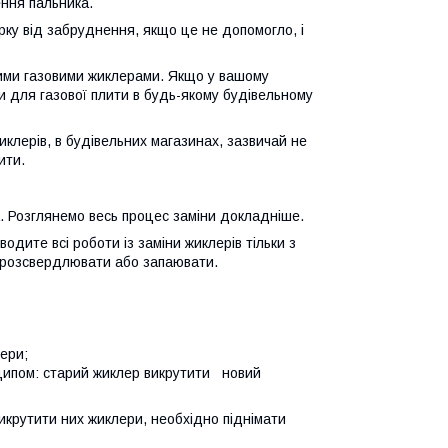
ння пальника.
рку від забруднення, якщо це не допомогло, і
ними газовими жиклерами. Якщо у вашому
и для газової плити в будь-якому будівельному
жиклерів, в будівельних магазинах, зазвичай не
ити.
дна. Розглянемо весь процес заміни докладніше.
одите всі роботи із заміни жиклерів тільки з
, розсвердлювати або запаювати.
ери;
нципом: старий жиклер викрутити новий
икрутити них жиклери, необхідно піднімати