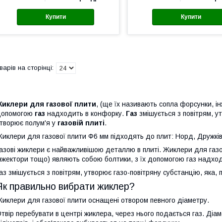
Купити
Купити
Жиклери для газової плити
, (ще їх називають сопла форсунки, і
допомогою
газ
надходить в конфорку.
Газ
змішується з повітрям, ут
творює полум'я у
газовій плиті
.
иклери для газової плити Ф6 мм підходять до плит: Норд, Дружків
азові жиклери є найважливішою деталлю в плиті. Жиклери для газо
нжектори тощо) являють собою болтики, з їх допомогою газ надхо
аз змішується з повітрям, утворює газо-повітряну субстанцію, яка, пр
Як правильно вибрати жиклер?
иклери для газової плити оснащені отвором певного діаметру.
твір перебувати в центрі жиклера, через нього подається газ. Діа