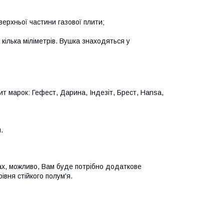
 верхньої частини газової плити;
кілька міліметрів. Вушка знаходяться у
ит марок: Гефест, Дарина, Індезіт, Брест, Hansa,
.
ках, можливо, Вам буде потрібно додаткове
івня стійкого полум'я.