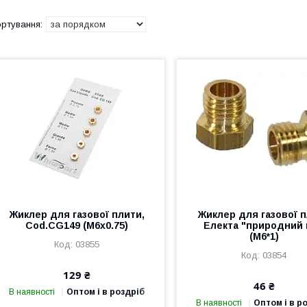
Жиклер для газової плити,
Жиклер для газової 
Cod.CG149 (M6x0.75)
Електа "природний 
(M6*1)
03855
03854
129 ₴
46 ₴
В наявності
Оптом і в роздріб
В наявності
Оптом і в р