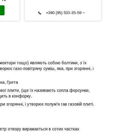
+380 (95) 533-35-59
нжектори тощо) являють собою болтики, з їх
ворює газо-повітряну суміш, яка, при згорянні, і
ка, Грета
вої плити, (ще їх називають сопла форсунки,
дить в конфорку.
и згорянні, і утворює полум'я гав газовій плиті.
метр отвору виражається в сотих частках