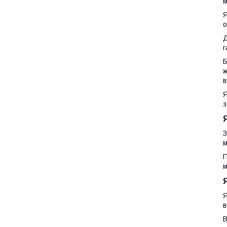
м
Я
о
Д
г
Б
ж
в
Я
з
З
м
П
м
Я
в
В