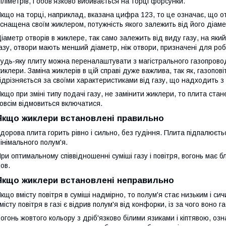
іліметрів, і обов'язково вибивається на торці форсунки.
кщо на торці, наприклад, вказана цифра 123, то це означає, що от
снащена своїм жиклером, потужність якого залежить від його діаме
іаметр отворів в жиклере, так само залежить від виду газу, на як
азу, отвори мають менший діаметр, ніж отвори, призначені для ро
удь-яку плиту можна переналаштувати з магістрального газопровод
иклери. Заміна жиклерів в цій справі дуже важлива, так як, газопов
ідрізняється за своїми характеристиками від газу, що надходить з
кщо при зміні типу подачі газу, не замінити жиклери, то плита ста
овсім відмовиться включатися.
Якщо жиклери встановлені правильно
дорова плита горить рівно і сильно, без гудіння. Плита підпалюєтьс
інімального полум'я.
ри оптимальному співвідношенні суміші газу і повітря, вогонь має б
ов.
Якщо жиклери встановлені неправильно
кщо вмісту повітря в суміші надмірно, то полум'я стає низьким і с
місту повітря в газі є відрив полум'я від конфорки, із за чого воно г
огонь жовтого кольору з дріб'язково білими язиками і кіптявою, 