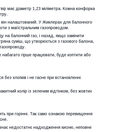
вір має діаметр 1,23 міліметра. Кожна конфорка
тру.
ий він налаштований. У Жиклерах для балонного
боти з магістральним газопроводом.
у на балонний газ, і назад, якщо замінити
ітряна суміш, що утворюється з газового балона,
 газопроводу.
не набагато гірше працювати, буде коптити або
я без хлопків і не гасне при встановленні
лакитний колір із зеленим відтінком, без жовтих
ичить при горінні. Так само ознакою перевищення
асне.
означає недостатнє надходження кисню, неповне