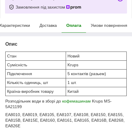
Замовлення під захистом
Характеристики
Доставка
Оплата
Умови повернення
Опис
Стан
Новий
Сумісність
Krups
Підключення
5 контактів (разьем)
Кількість одиниць, шт
1 шт.
Країна-виробник товару
Китай
Розподільник води в зборі до
кофемашинам
Krups MS-
5A21199
EA8010, EA8019, EA8105, EA8107, EA8108, EA8150, EA8155,
EA815B, EA815E, EA8160, EA8161, EA8165, EA816B, EA8268,
EA826E