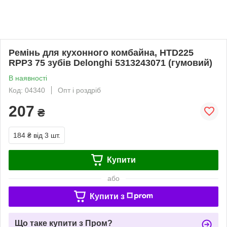
Ремінь для кухонного комбайна, HTD225
RPP3 75 зубів Delonghi 5313243071 (гумовий)
В наявності
Код: 04340
Опт і роздріб
207
₴
184 ₴
від 3 шт.
Купити
або
Купити з
Що таке купити з Пром?