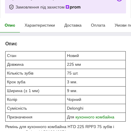
Замовлення під захистом
Опис
Характеристики
Доставка
Оплата
Умови п
Опис
Стан
Новий
Довжина
225 мм
Кількість зубів
75 шт.
Крок зуба
3 мм.
Ширина (± 1 мм)
9 мм.
Колір
Чорний
Сумісність
Delonghi
Призначення
Для
кухонного комбайна
Ремінь для кухонного комбайна HTD 225 RPP3 75 зубів і