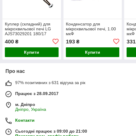
Куплер (складний) для
Конденсатор для
Конд
мікрохвильової печі LG
мікрохвильової печі, 1.00
мікр
AJS73029201 180/17
мкФ
мкФ
h=19mm
400
193
331
₴
₴
Купити
Купити
Про нас
97% позитивних з 631 відгука за рік
Працює з 28.09.2017
м. Дніпро
Дніпро, Україна
Контакти
Сьогодні працює з 09:00 до 21:00
Показати весь графік роботи