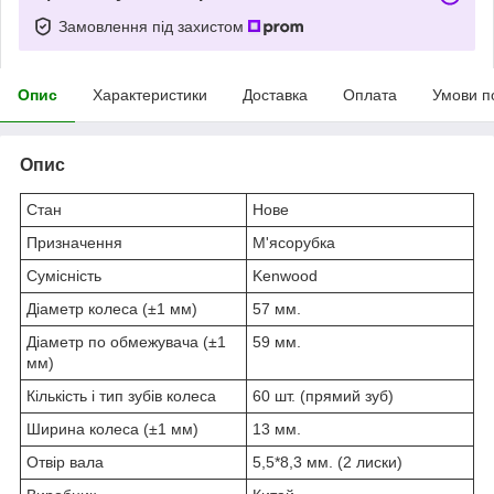
Замовлення під захистом
Опис
Характеристики
Доставка
Оплата
Умови п
Опис
Стан
Нове
Призначення
М'ясорубка
Сумісність
Kenwood
Діаметр колеса (±1 мм)
57 мм.
Діаметр по обмежувача (±1
59 мм.
мм)
Кількість і тип зубів колеса
60 шт. (прямий зуб)
Ширина колеса (±1 мм)
13 мм.
Отвір вала
5,5*8,3 мм. (2 лиски)