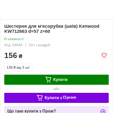
Шестерня для м'ясорубки (шків) Kenwood
KW712663 d=57 z=60
В наявності
Код: 04646
Опт і роздріб
156
₴
138 ₴
від 3 шт.
Купити
або
Купити з
Що таке купити з Пром?