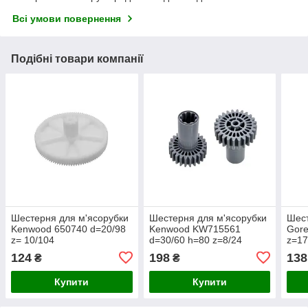
Всі умови повернення
Подібні товари компанії
Шестерня для м'ясорубки
Шестерня для м'ясорубки
Шест
Kenwood 650740 d=20/98
Kenwood KW715561
Gore
z= 10/104
d=30/60 h=80 z=8/24
z=17
124
198
138
₴
₴
Купити
Купити