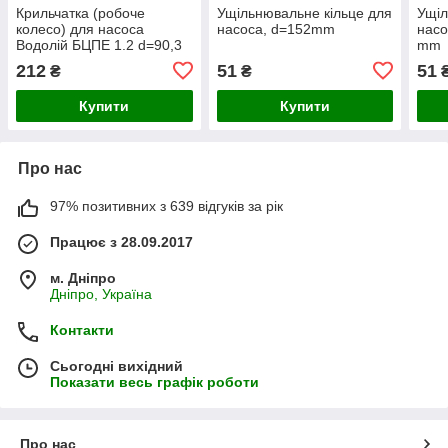
Крильчатка (робоче
Ущільнювальне кільце для
Ущіл
колесо) для насоса
насоса, d=152mm
насо
Водолій БЦПЕ 1.2 d=90,3
mm
mm h=26mm
212
51
51
₴
₴
Купити
Купити
Про нас
97% позитивних з 639 відгуків за рік
Працює з 28.09.2017
м. Дніпро
Дніпро, Україна
Контакти
Сьогодні вихідний
Показати весь графік роботи
Про нас