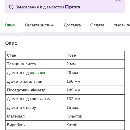
Замовлення під захистом
Опис
Характеристики
Доставка
Оплата
Умови п
Опис
Стан
Нове
Товщина листа
2 мм.
Діаметр під
сальник
26 мм.
Діаметр загальний
156 мм
Посадковий діаметр
149 мм
Діаметр під крильчатку
132 мм.
Діаметр отвору
15 мм.
Матеріал
Пластик
Виробник
Китай