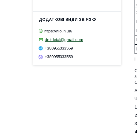
https://nlo.in.ua/
dreldetal@gmail.com
+380955333559
+380955333559
Н
С
з
С
А
Ч
1
2
3
4