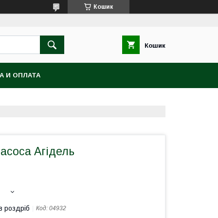
Кошик
Кошик
А И ОПЛАТА
асоса Агідель
в роздріб
Код:
04932