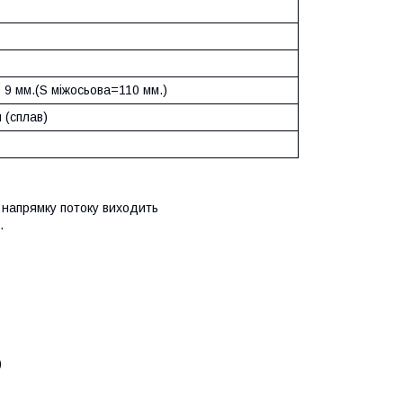
Ø 9 мм.(S міжосьова=110 мм.)
 (сплав)
 напрямку потоку виходить
.
)