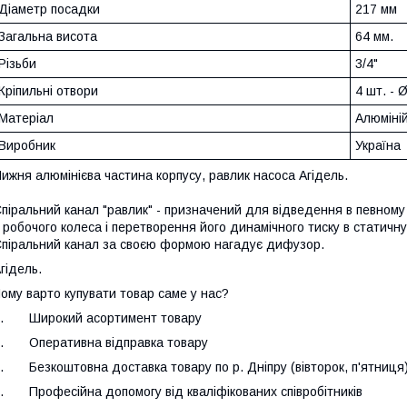
Діаметр посадки
217 мм
Загальна висота
64 мм.
Різьби
3/4"
Кріпильні отвори
4 шт. - 
Матеріал
Алюміній
Виробник
Україна
ижня алюмінієва частина корпусу, равлик насоса Агідель.
піральний канал "равлик" - призначений для відведення в певному
 робочого колеса і перетворення його динамічного тиску в статичну
піральний канал за своєю формою нагадує дифузор.
гідель.
ому варто купувати товар саме у нас?
.
Широкий асортимент товару
.
Оперативна відправка товару
.
Безкоштовна доставка товару по р. Дніпру (вівторок, п'ятниця
.
Професійна допомогу від кваліфікованих співробітників