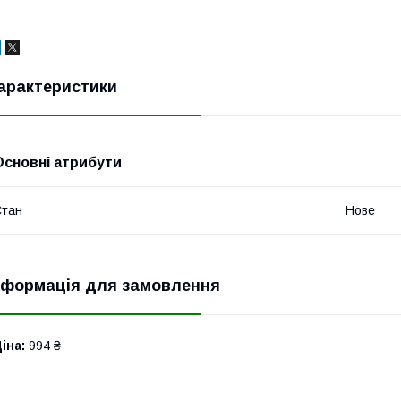
арактеристики
Основні атрибути
Стан
Нове
нформація для замовлення
іна:
994 ₴