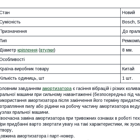
Стан
Новий
Сумісність
Bosch, 
Призначення
До прал
Тип
Ремкомп
Діаметр
кріплення
(
втулки
)
8 мм.
Особливості
Країна-виробник товару
Китай
Кількість одиниць, шт
1 шт.
оловним завданням
амортизатора
є гасіння вібрацій і різких колив
ральної машини при сильному навантаженні (безпосередньо під час
икористання амортизатора після закінчення його терміну придатно
отрапляння пилу або рідини на робочу частину амортизатора веду
узлах пральної машини.
воєчасна заміна амортизатора при тривожних ознаках в роботі техн
ри придбанні варто звертати увагу на такі характеристики, як зус
твору,
овжина амортизатора і парт-номер.