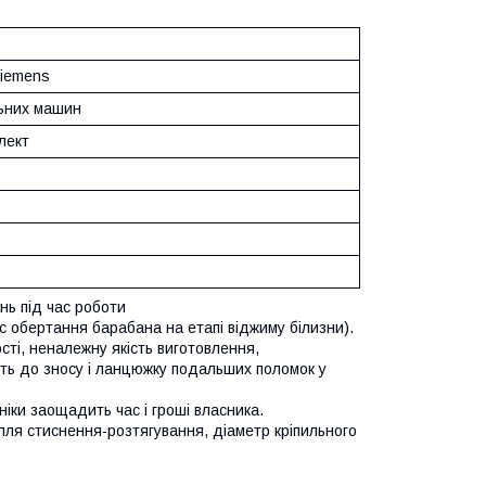
Siemens
ьних машин
лект
ань під час роботи
 обертання барабана на етапі віджиму білизни).
сті, неналежну якість виготовлення,
ть до зносу і ланцюжку подальших поломок у
іки заощадить час і гроші власника.
илля стиснення-розтягування, діаметр кріпильного