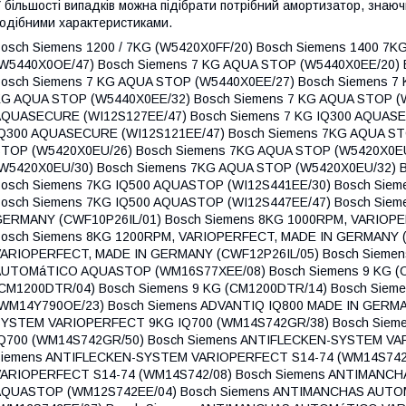
 більшості випадків можна підібрати потрібний амортизатор, знаючи
одібними характеристиками.
X0OE/47) Bosch Siemens 7 KG AQUA STOP (W5440X0EE/20) Bosch Siemens 7 KG AQUA STOP (W5440X0EE/26) Bosch Siemens 7 KG AQUA STOP (W5440X0EE/27) Bosch Siemens 7 KG AQUA STOP (W5440X0EE/30) Bosch Siemens 7 KG AQUA STOP (W5440X0EE/32) Bosch Siemens 7 KG AQUA STOP (W5440X0EE/47) Bosch Siemens 7 KG IQ300 7KG/ AQUASECURE (WI12S127EE/47) Bosch Siemens 7 KG IQ300 AQUASECURE (WI12S121EE/32) Bosch Siemens 7 KG IQ300 AQUASECURE (WI12S121EE/47) Bosch Siemens 7KG AQUA STOP (W5420X0EU/20) Bosch Siemens 7KG AQUA STOP (W5420X0EU/26) Bosch Siemens 7KG AQUA STOP (W5420X0EU/27) Bosch Siemens 7KG AQUA STOP (W5420X0EU/30) Bosch Siemens 7KG AQUA STOP (W5420X0EU/32) Bosch Siemens 7KG AQUA STOP (W5420X0EU/40) Bosch Siemens 7KG IQ500 AQUASTOP (WI12S441EE/30) Bosch Siemens 7KG IQ500 AQUASTOP (WI12S441EE/32) Bosch Siemens 7KG IQ500 AQUASTOP (WI12S447EE/47) Bosch Siemens 8KG 1000RPM, VARIOPERFECT, MADE IN GERMANY (CWF10P26IL/01) Bosch Siemens 8KG 1000RPM, VARIOPERFECT, MADE IN GERMANY (CWF10P26IL/05) Bosch Siemens 8KG 1200RPM, VARIOPERFECT, MADE IN GERMANY (CWF12P26IL/01) Bosch Siemens 8KG 1200RPM, VARIOPERFECT, MADE IN GERMANY (CWF12P26IL/05) Bosch Siemens 8KG 1600 VARIOPERFECT ANTIMANCAHS AUTOMáTICO AQUASTOP (WM16S77XEE/08) Bosch Siemens 9 KG (CM1200DTR/01) Bosch Siemens 9 KG (CM1200DTR/04) Bosch Siemens 9 KG (CM1200DTR/14) Bosch Siemens ADVANTIQ IQ800 MADE IN GERMANY (WM14Y790OE/23) Bosch Siemens ADVANTIQ IQ800 MADE IN GERMANY (WM14Y790OE/33) Bosch Siemens ANTI STAIN SYSTEM VARIOPERFECT 9KG IQ700 (WM14S742GR/38) Bosch Siemens ANTI STAIN SYSTEM VARIOPERFECT 9KG IQ700 (WM14S742GR/50) Bosch Siemens ANTIFLECKEN-SYSTEM VARIOPERFECT S14-74 (WM14S742/02) Bosch Siemens ANTIFLECKEN-SYSTEM VARIOPERFECT S14-74 (WM14S742/04) Bosch Siemens ANTIFLECKEN-SYSTEM VARIOPERFECT S14-74 (WM14S742/08) Bosch Siemens ANTIMANCHAS AUTOMáTICO VARIOPERFECT 8KG AQUASTOP (WM12S742EE/04) Bosch Siemens ANTIMANCHAS AUTOMáTICO VARIOPERFECT 8KG AQUASTOP (WM12S742EE/07) Bosch Siemens ANTIMANCHAS AUTOMáTICO VARIOPERFECT 8KG AQUASTOP (WM12S742EE/08) Bosch Siemens ANTIMANCHAS AUTOMáTICO VARIOPERFECT 8KG AQUASTOP (WM14S742EE/01) Bosch Siemens ANTIMANCHAS AUTOMáTICO VARIOPERFECT 8KG AQUASTOP (WM14S742EE/04) Bosch Siemens ANTIMANCHAS AUTOMáTICO VARIOPERFECT 8KG AQUASTOP (WM14S742EE/08) Bosch Siemens ANTIMANCHAS AUTOMáTICO VARIOPERFECT 8KG AQUASTOP (WM16S742EE/08) Bosch Siemens ANTISTAIN SYSTEM IQDRIVE VARIOPERFECT IQ700 (WM16S750DN/23) Bosch Siemens ANTISTAIN SYSTEM IQDRIVE VARIOPERFECT IQ700 (WM16S750DN/38) Bosch Siemens APLUSA TI7110 7KG VOL. 55L (3TI71100A/20) Bosch Siemens APLUSA TI7110 7KG VOL. 55L (3TI71100A/26) Bosch Siemens APLUSA TI7110 7KG VOL. 55L (3TI71100A/27) Bosch Siemens APLUSA TI7110 7KG VOL. 55L (3TI71100A/30) Bosch Siemens APLUSA TI7410 7KG VOL.55L (3TI74100A/20) Bosch Siemens APLUSA TI7410 7KG VOL.55L (3TI74100A/26) Bosch Siemens APLUSA TI7410 7KG VOL.55L (3TI74100A/27) Bosch Siemens APLUSA TI7412 7KG VOL.55L (3TI74120A/20) Bosch Siemens APLUSA TI7412 7KG VOL.55L (3TI74120A/26) Bosch Siemens APLUSA TI7412 7KG VOL.55L (3TI74120A/27) Bosch Siemens APLUSA TI7412 7KG VOL.55L (3TI74120A/30) Bosch Siemens AQUASTOP 1000GIRI IQDRIVE ECOGENIUS 8KG S10-72 SISTEMA ANTIM (WM10S722IT/04) Bosch Siemens AQUASTOP 1000GIRI IQDRIVE ECOGENIUS 8KG S10-72 SISTEMA ANTIM (WM10S722IT/08) Bosch Siemens ASCENTA (WAP24200UC/05) Bosch Siemens AVANTIXX 7 SENSITIVE (WIS24461EE/30) Bosch Siemens AVANTIXX 7 SENSITIVE (WIS24461EE/47) Bosch Siemens AVANTIXX 9 , 9 KG, 1000 GIRI (WAP20321IT/01) Bosch Siemens AVANTIXX 9 VARIOPERFECT (WAP24392FF/38) Bosch Siemens AVANTIXX 9 VARIOPERFECT (WAP24392FF/50) Bosch Siemens AVANTIXX 9 VARIOPERFECT 9KG 1000GIRI, ECOLOGI AQUA VIGIL (WAS20320IT/07) Bosch Siemens AVANTIXX 9 VARIOPERFECT 9KG 1000GIRI, ECOLOGI AQUA VIGIL (WAS20320IT/16) Bosch Siemens AVANTIXX 9 VARIOPERFECT 9KG 1000GIRI, ECOLOGI AQUA VIGIL (WAS20320IT/23) Bosch Siemens AVANTIXX 9 VARIOPERFECT 9KG 1000GIRI, ECOLOGI AQUA VIGIL (WAS20320IT/38) Bosch Siemens AVANTIXX 9 VARIOPERFECT 9KG 1000GIRI, ECOLOGI AQUA VIGIL (WAS20320IT/50) Bosch Siemens AVANTIXX 9 VARIOPERFECT 9KG 1000GIRI, ECOLOGI AQUA VIGIL (WAS20320IT/57) Bosch Siemens AXXIS (WAP24201UC/05) Bosch Siemens AXXIS+ (WAP24202UC/05) Bosch Siemens-BOSCH (WAP24200TC/11) Bosch Siemens-BOSCH (WAP24202TC/11) Bosch Siemens BOSCH AVANTIXX FOR KIDS 9KG, 1400RPM VARIOPERFECT (WAP28360IL/01) Bosch Siemens BOSCH AVANTIXX FOR KIDS 9KG, 1400RPM VARIOPERFECT (WAP28360IL/14) Bosch Siemens BOSCH AVANTIXX FOR KIDS 9KG, 1400RPM VARIOPERFECT (WAP28360IL/38) Bosch Siemens BOSCH AVANTIXX FOR KIDS 9KG, 1400RPM VARIOPERFECT (WAP28360IL/50) Bosch Siemens BOSCH ECOLOGIXX 8 VARIOPERFECT 8KG 1400GIRI AQUAVIG SIS.AN.E (WAS28723IT/01) Bosch Siemens BOSCH ECOLOGIXX 8 VARIOPERFECT 8KG 1400GIRI AQUAVIG SIS.AN.E (WAS28723IT/07) Bosch Siemens BOSCH ECOLOGIXX8 VARIOPERFECT AQUAVIGIL ECOSILENCEDRIVE SIST (WAS28722IT/01) Bosch Siemens BOSCH ECOLOGIXX8 VARIOPERFECT AQUAVIGIL ECOSILENCEDRIVE SIST (WAS28722IT/04) Bosch Siemens BOSCH ECOLOGIXX8 VARIOPERFECT AQUAVIGIL ECOSILENCEDRIVE SIST (WAS28722IT/06) Bosch Siemens BOSCH ECOLOGIXX8 VARIOPERFECT AQUAVIGIL ECOSILENCEDRIVE SIST (WAS28722IT/08) Bosch Siemens BOSCH LOGIXX 8 ECOPERFORMANCE ECOSILENCE DRIVE (WAS32481FF/10) Bosch Siemens BOSCH LOGIXX 8 ECOPERFORMANCE ECOSILENCE DRIVE (WAS32481FF/13) Bosch Siemens BOSCH LOGIXX 8 EXCLUSIV VARIOPERFECT FLECKEN-AUTOM. M. IN GER (WAS28793/01) Bosch Siemens BOSCH LOGIXX 8 EXCLUSIV VARIOPERFECT FLECKEN-AUTOM. M. IN GER (WAS28793/06) Bosch Siemens BOSCH LOGIXX 8 EXCLUSIV VARIOPERFECT FLECKEN-AUTOM. M. IN GER (WAS28793/07) Bosch Siemens BOSCH LOGIXX 8 LOGIXX FOR KIDS TEDDY BEAR (LIKE ON WA (WAS324E0SN/38) Bosch Siemens BOSCH LOGIXX 8 SYSTÈME DE DOSAGE (WAS28860FF/01) Bosch Siemens BOSCH LOGIXX 8 SYSTÈME DE DOSAGE (WAS28860FF/05) Bosch Siemens BOSCH LOGIXX 8 SYSTÈME DE DOSAGE (WAS28860FF/06) Bosch Siemens BOSCH LOGIXX 8 SYSTÈME DE DOSAGE (WAS28860FF/14) Bosch Siemens BOSCH LOGIXX 8 SYSTÈME DE DOSAGE (WAS28860FF/15) Bosch Siemens BOSCH LOGIXX 8 SYSTÈME DE DOSAGE (WAS28860FF/20) Bosch Siemens