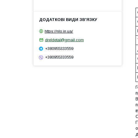
https://nlo.in.ua/
dreldetal@gmail.com
+380955333559
+380955333559
Г
п
В
п
в
С
П
о
д