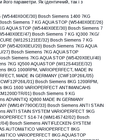
 його параметри. Як ідентичний, так і з
 BOSCH LOGIXX 8 SYSTÈME DE DOSAGE (WAS28860FF/23) Bosch Siemens BOSCH LOGIXX 8 VARIOPERFECT (WAS28363FG/01) Bosch Siemens BOSCH LOGIXX 8 VARIOPERFECT (WAS28363FG/07) Bosch Siemens BOSCH LOGIXX 8 VARIOPERFECT (WAS28363FG/14) Bosch Siemens BOSCH LOGIXX 8 VARIOPERFECT (WAS28363FG/20) Bosch Siemens BOSCH LOGIXX 8 VARIOPERFECT (WAS28363FG/23) Bosch Siemens BOSCH LOGIXX 8 VARIOPERFECT (WAS28363FG/38) Bosch Siemens BOSCH LOGIXX 8 VARIOPERFECT (WAS28363FG/45) Bosch Siemens BOSCH LOGIXX 8 VARIOPERFECT (WAS28890/01) Bosch Siemens BOSCH LOGIXX 8 VARIOPERFECT (WAS28890/05) Bosch Siemens BOSCH LOGIXX 8 VARIOPERFECT (WAS28890/06) Bosch Siemens BOSCH LOGIXX 8 VARIOPERFECT (WAS28890/14) Bosch BOSCH Siemens LOGIXX 8 VARIOPERFECT (WAS28890/15) Bosch Siemens BOSCH LOGIXX 8 VARIOPERFECT (WAS28890/20) Bosch Siemens BOSCH LOGIXX 8 VARIOPERFECT (WAS28890/23) Bosch Siemens BOSCH LOGIXX 8 VARIOPERFECT (WAS28890/38) Bosch Siemens BOSCH LOGIXX 8 VARIOPERFECT (WAS30361FG/01) Bosch Siemens BOSCH LOGIXX 8 VARIOPERFECT (WAS30361FG/07) Bosch Siemens BOSCH LOGIXX 8 VARIOPERFECT (WAS30361FG/10) Bosch Siemens BOSCH LOGIXX 8 VARIOPERFECT (WAS30361FG/14) Bosch Siemens BOSCH LOGIXX 8 VARIOPERFECT (WAS30361FG/15) Bosch Siemens BOSCH LOGIXX 8 VARIOPERFECT (WAS30361FG/23) Bosch Siemens BOSCH LOGIXX 8 VARIOPERFECT (WAS30361FG/38) Bosch Siemens BOSCH LOGIXX 8 VARIOPERFECT (WAS30361FG/40) Bosch Siemens BOSCH LOGIXX 8 VARIOPERFECT (WAS30361FG/45) Bosch Siemens BOSCH LOGIXX 8 VARIOPERFECT (WAS32363FG/01) Bosch Siemens BOSCH LOGIXX 8 VARIOPERFECT (WAS32363FG/07) Bosch Siemens BOSCH LOGIXX 8 VARIOPERFECT (WAS32363FG/10) Bosch Siemens BOSCH LOGIXX 8 VARIOPERFECT (WAS32363FG/14) Bosch Siemens BOSCH LOGIXX 8 VARIOPERFECT (WAS32363FG/15) Bosch Siemens BOSCH LOGIXX 8 VARIOPERFECT (WAS32363FG/23) Bosch Siemens BOSCH LOGIXX 8 VARIOPERFECT (WAS32363FG/38) Bosch Siemens BOSCH LOGIXX 8 VARIOPERFECT (WAS32363FG/40) Bosch Siemens BOSCH LOGIXX 8 VARIOPERFECT (WAS32363FG/45) Bosch Siemens BOSCH LOGIXX 8 VARIOPERFECT (WAS32463FG/10) Bosch Siemens BOSCH LOGIXX 8 VARIOPERFECT (WAS32463FG/15) Bosch Siemens BOSCH LOGIXX 8 VARIOPERFECT (WAS32463FG/38) Bosch Siemens BOSCH LOGIXX 8 VARIOPERFECT (WAS32843/04) Bosch Siemens BOSCH LOGIXX 8 VARIOPERFECT (WAS32893/04) Bosch Siemens BOSCH LOGIXX 8 VARIOPERFECT 8KG 1200GIRI AQUAVIG SIS.ANTI.EC (WAS24723IT/01) Bosch Siemens BOSCH LOGIXX 8 VARIOPERFECT 8KG 1200GIRI AQUAVIG SIS.ANTI.EC (WAS24723IT/07) Bosch Siemens BOSCH LOGIXX 8 VARIOPERFECT AQUASTOP (WAS28391NL/01) Bosch Siemens BOSCH LOGIXX 8 VARIOPERFECT AQUASTOP (WAS28391NL/04) Bosch Siemens BOSCH LOGIXX 8 VARIOPERFECT AQUASTOP (WAS28391NL/07) Bosch Siemens BOSCH LOGIXX 8 VARIOPERFECT AQUASTOP (WAS28391NL/13) Bosch Siemens BOSCH LOGIXX 8 VARIOPERFECT AQUASTOP (WAS28391NL/14) Bosch Siemens BOSCH LOGIXX 8 VARIOPERFECT AQUASTOP (WAS28391NL/15) Bosch Siemens BOSCH LOGIXX 8 VARIOPERFECT AQUASTOP (WAS28391NL/20) Bosch Siemens BOSCH LOGIXX 8 VARIOPERFECT AQUASTOP (WAS28391NL/23) Bosch Siemens BOSCH LOGIXX 8 VARIOPERFECT AQUASTOP (WAS28391NL/38) Bosch Siemens BOSCH LOGIXX 8 VARIOPERFECT AQUASTOP (WAS28443NL/01) Bosch Siemens BOSCH LOGIXX 8 VARIOPERFECT AQUASTOP (WAS28443NL/07) Bosch Siemens BOSCH LOGIXX 8 VARIOPERFECT AQUASTOP (WAS28443NL/14) Bosch Siemens BOSCH LOGIXX 8 VARIOPERFECT AQUASTOP (WAS28444NL/07) Bosch Siemens BOSCH LOGIXX 8 VARIOPERFECT AQUASTOP (WAS28444NL/14) Bosch Siemens BOSCH LOGIXX 8 VARIOPERFECT AQUASTOP (WAS28444NL/15) Bosch Siemens BOSCH LOGIXX 8 VARIOPERFECT AQUASTOP (WAS28444NL/20) Bosch Siemens BOSCH LOGIXX 8 VARIOPERFECT AQUASTOP (WAS28444NL/23) Bosch Siemens BOSCH LOGIXX 8 VARIOPERFECT AQUASTOP (WAS28444NL/38) Bosch Siemens BOSCH LOGIXX 8 VARIOPERFECT AQUASTOP (WAS32391NL/01) Bosch Siemens BOSCH LOGIXX 8 VARIOPERFECT AQUASTOP (WAS32391NL/04) Bosch Siemens BOSCH LOGIXX 8 VARIOPERFECT AQUASTOP (WAS32391NL/07) Bosch Siemens BOSCH LOGIXX 8 VARIOPERFECT AQUASTOP (WAS32