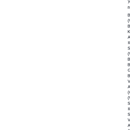
У
п
Bosch Siemens 1200 / 7KG (W5420X0FF/20) Bosch Siemens 1400 7KG (W5440X0OE/30) Bosch Siemens 1400 7KG (W5440