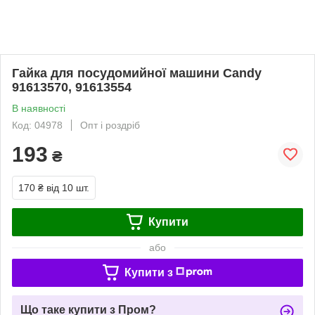
Гайка для посудомийної машини Candy
91613570, 91613554
В наявності
Код: 04978
Опт і роздріб
193
₴
170 ₴
від 10 шт.
Купити
або
Купити з
Що таке купити з Пром?