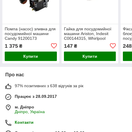
Помпа (насос) зливна для
Гайка для посудомийної
Фікс
посудомийної машини
машини Ariston, Indesit
блок
Candy 91200173
C00144315, Whirlpool
пос
480140101488
Aris
1 375
147
248
₴
₴
Купити
Купити
Про нас
97% позитивних з 638 відгуків за рік
Працює з 28.09.2017
м. Дніпро
Дніпро, Україна
Контакти