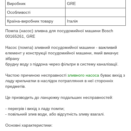
Виробник
GRE
Особливості
Країна-виробник товару
Італія
Помпа (насос) зливна для посудомийної машини Bosch
00165261, GRE
Насос (помпа) зливний посудомийної машини - важливий
елемент у конструкції посудомийної машини, який викачує
зібрану
брудну воду з піддона через фільтри в систему каналізації.
Частою причиною несправності
зливного насоса
буває вихід з
ладу крильчатки в наслідок потрапляння в неї сторонніх
предметів.
Це призводить до ланцюжку подальших несправностей:
- перегрів і вихід з ладу помпи;
- повільний злив води, або відсутність зливу взагалі.
Основні характеристики: