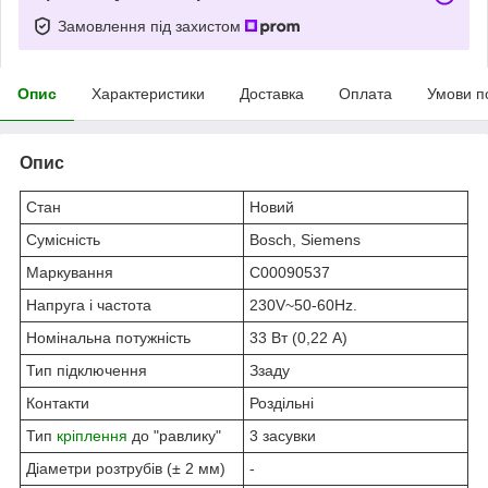
Замовлення під захистом
Опис
Характеристики
Доставка
Оплата
Умови п
Опис
Стан
Новий
Сумісність
Bosch, Siemens
Маркування
С00090537
Напруга і частота
230V~50-60Hz.
Номінальна потужність
33 Вт (0,22 А)
Тип підключення
Ззаду
Контакти
Роздільні
Тип
кріплення
до "равлику"
3 засувки
Діаметри розтрубів (± 2 мм)
-