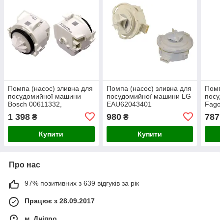
Помпа (насос) зливна для
Помпа (насос) зливна для
Помп
посудомийної машини
посудомийної машини LG
пос
Bosch 00611332,
EAU62043401
Fago
00422147, 00620774
1 398
980
787
₴
₴
Купити
Купити
Про нас
97% позитивних з 639 відгуків за рік
Працює з 28.09.2017
м. Дніпро