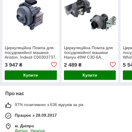
Циркуляційна Помпа для
Циркуляційна Помпа для
Цирк
посудомийної машини
посудомийної машини
пос
Ariston, Indesit С00303737,
Hanyu 49W C30-6A,
Whir
С00256523
Whirlpool 481010625628
4812
3 947
2 489
5 5
₴
₴
Купити
Купити
Про нас
97% позитивних з 636 відгуків за рік
Працює з 28.09.2017
м. Дніпро
Дніпро, Україна