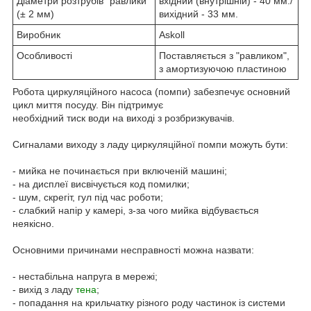
Діаметри розтрубів "равлики"
вхідний (внутрішній) - 40 мм./
(± 2 мм)
вихідний - 33 мм.
Виробник
Askoll
Особливості
Поставляється з "равликом",
з амортизуючою пластиною
Робота циркуляційного насоса (помпи) забезпечує основний
цикл миття посуду. Він підтримує
необхідний тиск води на виході з розбризкувачів.
Сигналами виходу з ладу циркуляційної помпи можуть бути:
- мийка не починається при включеній машині;
- на дисплеї висвічується код помилки;
- шум, скрегіт, гул під час роботи;
- слабкий напір у камері, з-за чого мийка відбувається
неякісно.
Основними причинами несправності можна назвати:
- нестабільна напруга в мережі;
- вихід з ладу
тена
;
- попадання на крильчатку різного роду частинок із системи