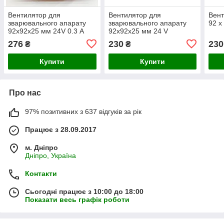
Вентилятор для
Вентилятор для
Вент
зварювального апарату
зварювального апарату
92 х
92х92х25 мм 24V 0.3 А
92х92х25 мм 24 V
фірмовий
276
230
230
₴
₴
Купити
Купити
Про нас
97% позитивних з 637 відгуків за рік
Працює з 28.09.2017
м. Дніпро
Дніпро, Україна
Контакти
Сьогодні працює з 10:00 до 18:00
Показати весь графік роботи