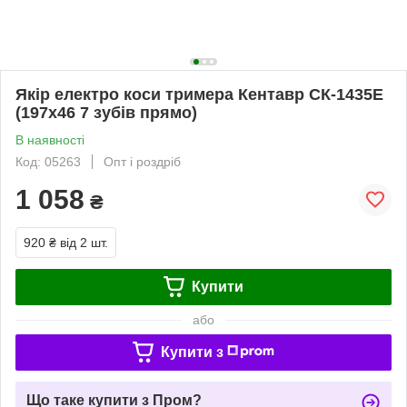
Якір електро коси тримера Кентавр СК-1435Е
(197х46 7 зубів прямо)
В наявності
Код: 05263
Опт і роздріб
1 058
₴
920 ₴
від 2 шт.
Купити
або
Купити з
Що таке купити з Пром?