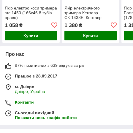
Якір електро коси тримера
Якір електричного
Якір
зтс 1450 (166х46 8 зубів
тримера Кентавр
Fort
право)
СК-1438Е, Кентавр
(178
СК-1638Е (168х43 7
1 058
1 380
1 3
₴
₴
право)
Купити
Купити
Про нас
97% позитивних з 639 відгуків за рік
Працює з 28.09.2017
м. Дніпро
Дніпро, Україна
Контакти
Сьогодні вихідний
Показати весь графік роботи