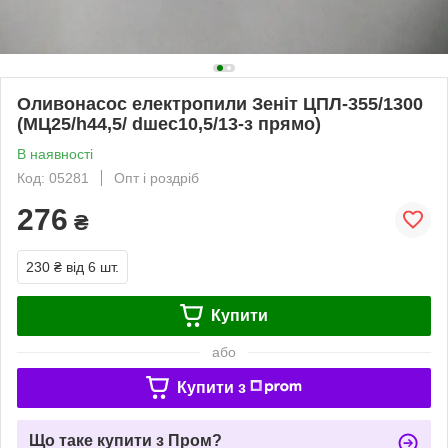
Оливонасос електропили Зеніт ЦПЛ-355/1300
(МЦ25/h44,5/ dшес10,5/13-з прямо)
В наявності
Код: 05281
Опт і роздріб
276
₴
230 ₴
від 6 шт.
Купити
або
Купити з
Що таке купити з Пром?