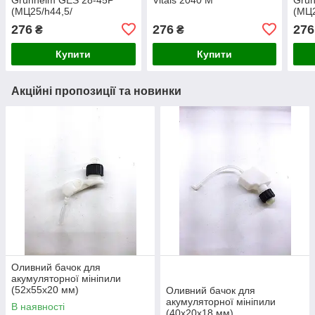
(МЦ25/h44,5/
(МЦ2
dшес10,5/13-з прямо)
dшес
276
276
276
₴
₴
Купити
Купити
Акційні пропозиції та новинки
Оливний бачок для
акумуляторної мініпили
(52х55х20 мм)
Оливний бачок для
акумуляторної мініпили
В наявності
(40х20х18 мм)