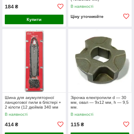
184
В наявності
₴
Ціну уточнюйте
Купити
Шина для акумуляторної
Зірочка електропили d — 30
ланцюгової пили в блістері +
мм, овал — 9х12 мм, h — 9,5
2 кілоти (12 дюймів 340 мм
мм.
62 ланки)
В наявності
В наявності
414
115
₴
₴