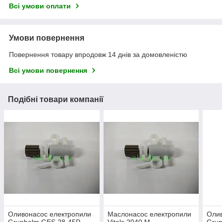
Всі умови оплати
Умови повернення
Повернення товару впродовж 14 днів за домовленістю
Всі умови повернення
Подібні товари компанії
Оливонасос електропили
Маслонасос електропили
Олив
Grunhelm GES 28-45P
Vitals 2040 M
Grun