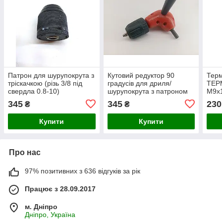
Патрон для шурупокрута з
Кутовий редуктор 90
Терм
тріскачкою (різь 3/8 під
градусів для дриля/
ТЕР
свердла 0.8-10)
шурупокрута з патроном
М9х
0.8-10 мм
345
345
230
₴
₴
Купити
Купити
Про нас
97% позитивних з 636 відгуків за рік
Працює з 28.09.2017
м. Дніпро
Дніпро, Україна