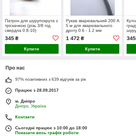
Патрон для шурупокрута з
Рукав зварювальний 200 А
Куто
тріскачкою (різь 3/8 під
5 м для зварювального
град
свердла 0.8-10)
дроту 0.6 - 1.2 мм
шуру
(європід'єднання)
0.8-
345
1 472
345
₴
₴
Купити
Купити
Про нас
97% позитивних з 639 відгуків за рік
Працює з 28.09.2017
м. Дніпро
Дніпро, Україна
Контакти
Сьогодні працює з 10:00 до 18:00
Показати весь графік роботи