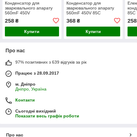
Конденсатор для
Конденсатор для
Елек
зварювального апарату
зварювального апарату
конд
560mF 450V
560mF 450V 85С
85С
258
368
258
₴
₴
Купити
Купити
Про нас
97% позитивних з 639 відгуків за рік
Працює з 28.09.2017
м. Дніпро
Дніпро, Україна
Контакти
Сьогодні вихідний
Показати весь графік роботи
Про нас