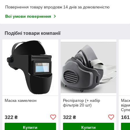
Повернення товару впродовж 14 днів за домовленістю
Всі умови повернення
Подібні товари компанії
Маска хамелеон
Респіратор (+ набір
Маск
фільтрів 20 шт)
відк
Супе
322
322
161
₴
₴
Купити
Купити