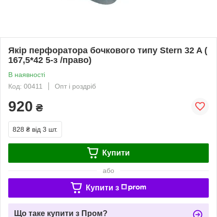
Якір перфоратора бочкового типу Stern 32 A (
167,5*42 5-з /право)
В наявності
Код: 00411
Опт і роздріб
920
₴
828 ₴
від 3 шт.
Купити
або
Купити з
Що таке купити з Пром?