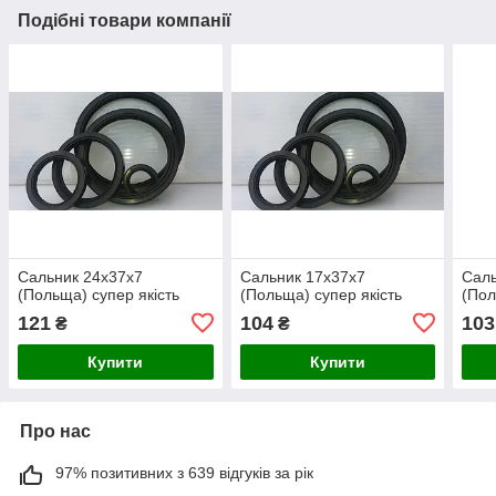
Подібні товари компанії
Сальник 24х37х7
Сальник 17х37х7
Саль
(Польща) супер якість
(Польща) супер якість
(Пол
121
104
103
₴
₴
Купити
Купити
Про нас
97% позитивних з 639 відгуків за рік