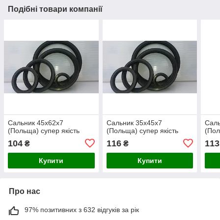
Подібні товари компанії
Сальник 45х62х7
Сальник 35х45х7
Саль
(Польща) супер якість
(Польща) супер якість
(Пол
104
116
113
₴
₴
Купити
Купити
Про нас
97% позитивних з 632 відгуків за рік