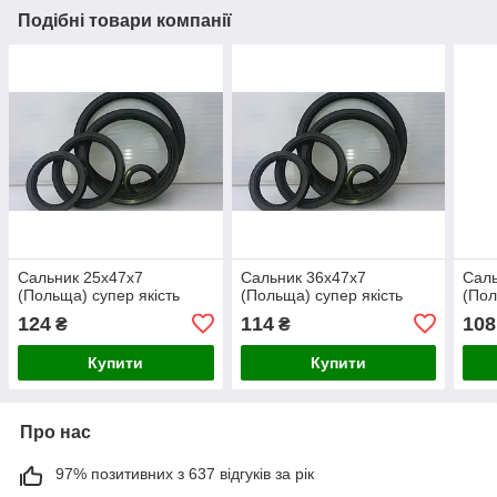
Подібні товари компанії
Сальник 25х47х7
Сальник 36х47х7
Саль
(Польща) супер якість
(Польща) супер якість
(Пол
124
114
108
₴
₴
Купити
Купити
Про нас
97% позитивних з 637 відгуків за рік