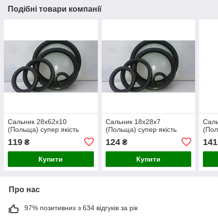
Подібні товари компанії
Сальник 28х62х10
Сальник 18х28х7
Саль
(Польща) супер якість
(Польща) супер якість
(Пол
119
124
141
₴
₴
Купити
Купити
Про нас
97% позитивних з 634 відгуків за рік