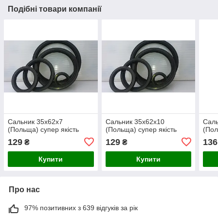
Подібні товари компанії
Сальник 35х62х7
Сальник 35х62х10
Саль
(Польща) супер якість
(Польща) супер якість
(Пол
129
129
136
₴
₴
Купити
Купити
Про нас
97% позитивних з 639 відгуків за рік