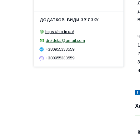
Д
Д
В
https://nlo.in.ua/
Ч
dreldetal@gmail.com
1
+380955333559
2
+380955333559
3
4
Х