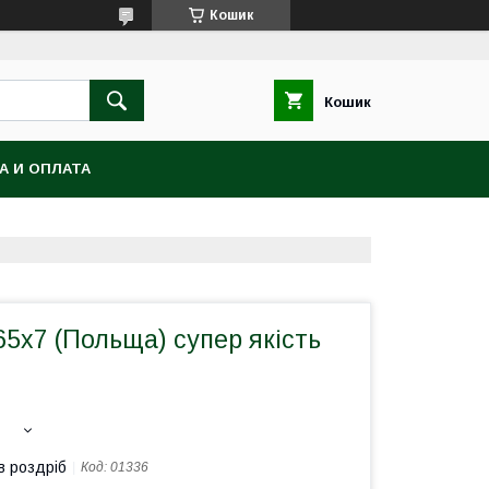
Кошик
Кошик
А И ОПЛАТА
5х7 (Польща) супер якість
в роздріб
Код:
01336