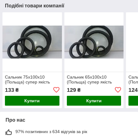
Подібні товари компанії
Сальник 75х100х10
Сальник 65х100х10
Саль
(Польща) супер якість
(Польща) супер якість
(Пол
133
129
124
₴
₴
Купити
Купити
Про нас
97% позитивних з 634 відгуків за рік