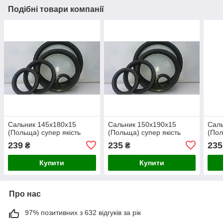
Подібні товари компанії
Сальник 145х180х15
Сальник 150х190х15
Саль
(Польща) супер якість
(Польща) супер якість
(Пол
239
235
235
₴
₴
Купити
Купити
Про нас
97% позитивних з 632 відгуків за рік