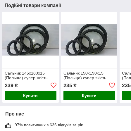
Подібні товари компанії
Сальник 145х180х15
Сальник 150х190х15
Саль
(Польща) супер якість
(Польща) супер якість
(Пол
239
235
235
₴
₴
Купити
Купити
Про нас
97% позитивних з 636 відгуків за рік