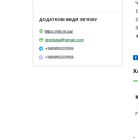
Ч
1
2
3
https://nlo.in.ua/
4
dreldetal@gmail.com
+380955333559
+380955333559
Х
П