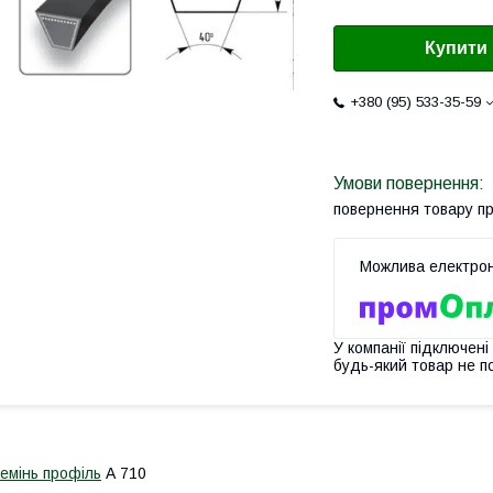
Купити
+380 (95) 533-35-59
повернення товару п
У компанії підключені
будь-який товар не п
емінь профіль
А 710