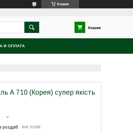
Кошик
Кошик
А И ОПЛАТА
ль А 710 (Корея) супер якість
в роздріб
Код:
01508