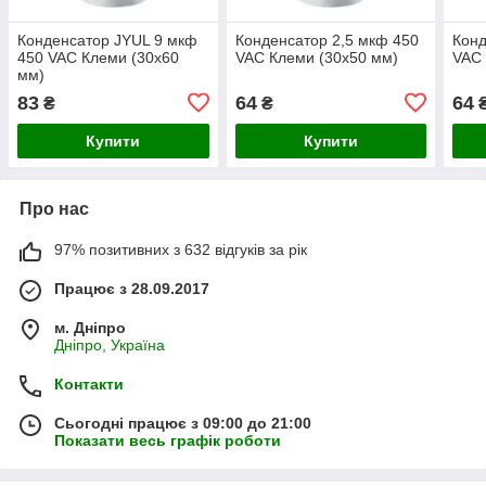
Конденсатор JYUL 9 мкф
Конденсатор 2,5 мкф 450
Конд
450 VAC Клеми (30х60
VAC Клеми (30х50 мм)
VAC 
мм)
83
64
64
₴
₴
Купити
Купити
Про нас
97% позитивних з 632 відгуків за рік
Працює з 28.09.2017
м. Дніпро
Дніпро, Україна
Контакти
Сьогодні працює з 09:00 до 21:00
Показати весь графік роботи