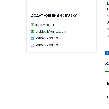
Р
Ч
1
2
https://nlo.in.ua/
3
dreldetal@gmail.com
4
+380955333559
+380955333559
Х
П