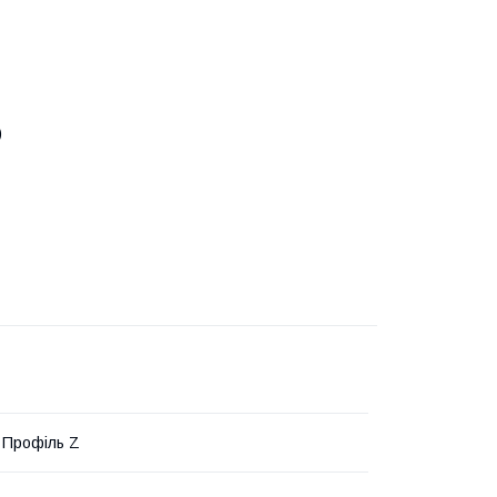
)
 Профіль Z