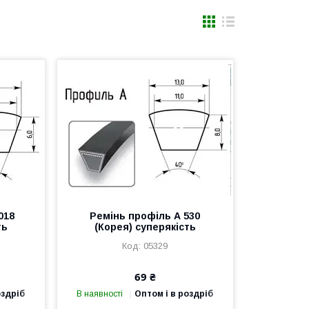
018
Ремінь профіль А 530
ть
(Корея) суперякість
05329
69 ₴
оздріб
В наявності
Оптом і в роздріб