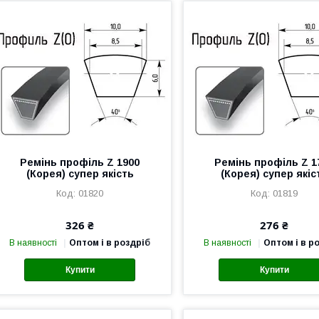
Ремінь профіль Z 1900
Ремінь профіль Z 1
(Корея) супер якість
(Корея) супер якіс
01820
01819
326 ₴
276 ₴
В наявності
Оптом і в роздріб
В наявності
Оптом і в р
Купити
Купити