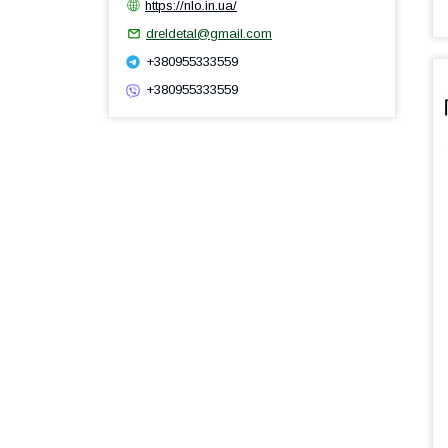
https://nlo.in.ua/
dreldetal@gmail.com
+380955333559
+380955333559