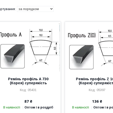
Ремінь профіль А 730
Ремінь профіль Z 1
(Корея) суперякість
(Корея) суперякіс
05431
05397
87 ₴
136 ₴
В наявності
Оптом і в роздріб
В наявності
Оптом і в р