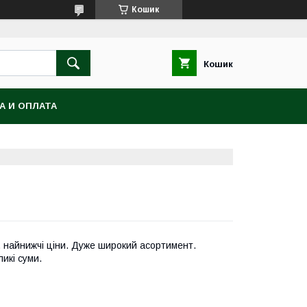
Кошик
Кошик
А И ОПЛАТА
д. найнижчі ціни. Дуже широкий асортимент.
икі суми.