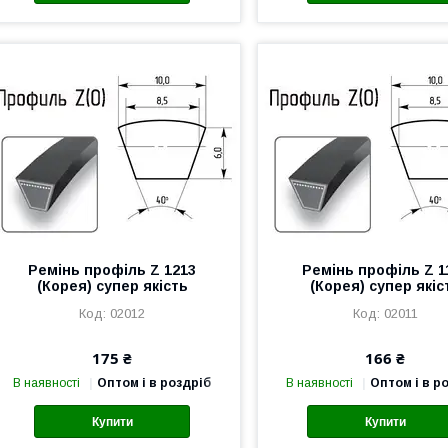
Ремінь профіль Z 1213
Ремінь профіль Z 1
(Корея) супер якість
(Корея) супер якіс
02012
02011
175 ₴
166 ₴
В наявності
Оптом і в роздріб
В наявності
Оптом і в р
Купити
Купити