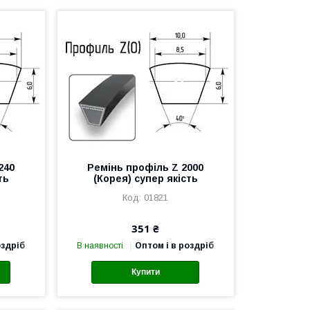
240
Ремінь профіль Z 2000
ть
(Корея) супер якість
01821
351 ₴
оздріб
В наявності
Оптом і в роздріб
Купити