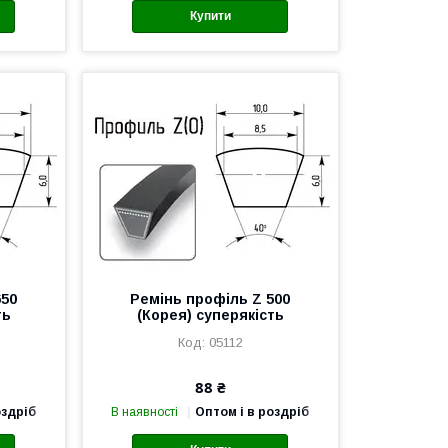
Купити
650
Ремінь профіль Z 500
ть
(Корея) суперякість
05112
88 ₴
оздріб
В наявності
Оптом і в роздріб