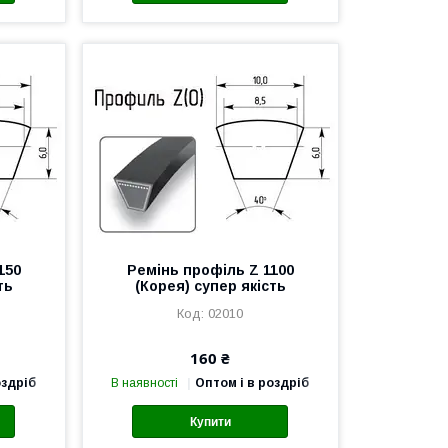
150
Ремінь профіль Z 1100
ть
(Корея) супер якість
02010
160 ₴
оздріб
В наявності
Оптом і в роздріб
Купити