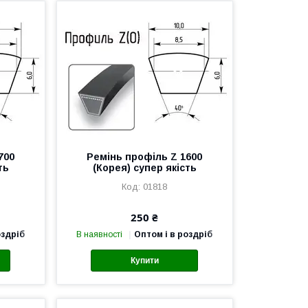
700
Ремінь профіль Z 1600
ть
(Корея) супер якість
01818
250 ₴
оздріб
В наявності
Оптом і в роздріб
Купити