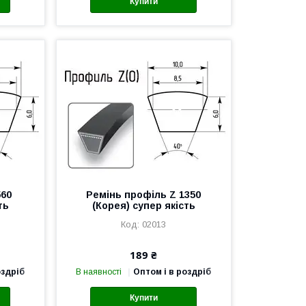
Купити
560
Ремінь профіль Z 1350
ть
(Корея) супер якість
02013
189 ₴
оздріб
В наявності
Оптом і в роздріб
Купити