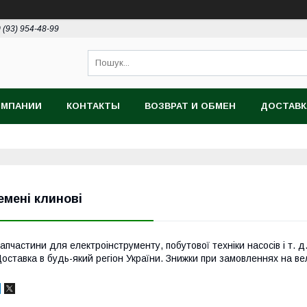
 (93) 954-48-99
ОМПАНИИ
КОНТАКТЫ
ВОЗВРАТ И ОБМЕН
ДОСТАВК
емені клинові
апчастини для електроінструменту, побутової техніки насосів і т. 
оставка в будь-який регіон України. Знижки при замовленнях на вел