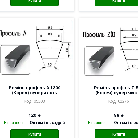
Купити
Купити
Ремінь профіль А 1300
Ремінь профіль Z 
(Корея) суперякість
(Корея) супер якіс
05108
02276
120 ₴
88 ₴
В наявності
Оптом і в роздріб
В наявності
Оптом і в р
Купити
Купити