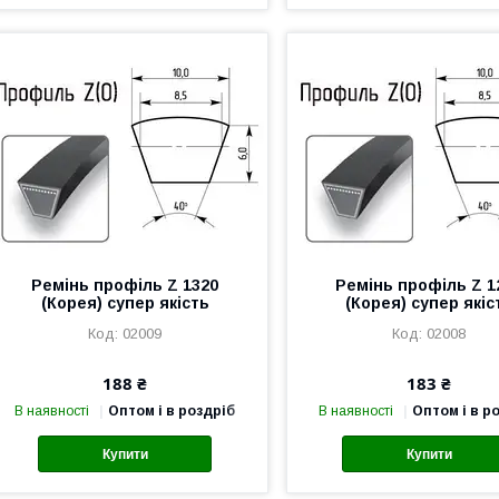
Ремінь профіль Z 1320
Ремінь профіль Z 1
(Корея) супер якість
(Корея) супер якіс
02009
02008
188 ₴
183 ₴
В наявності
Оптом і в роздріб
В наявності
Оптом і в р
Купити
Купити