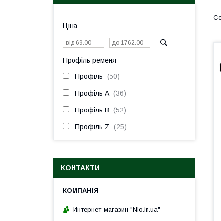
Ціна
Профіль ременя
Профіль
50
Профіль A
36
Профіль B
52
Профіль Z
25
КОНТАКТИ
Интернет-магазин "Nlo.in.ua"