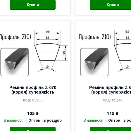
Купити
Купити
Ремінь профіль Z 670
Ремінь профіль Z 
(Корея) суперякість
(Корея) суперякіс
05280
05244
105 ₴
115 ₴
В наявності
Оптом і в роздріб
В наявності
Оптом і в р