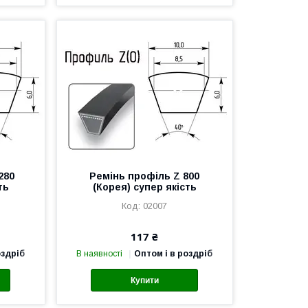
280
Ремінь профіль Z 800
ть
(Корея) супер якість
02007
117 ₴
оздріб
В наявності
Оптом і в роздріб
Купити