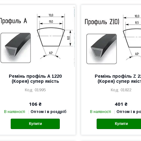
Ремінь профіль А 1220
Ремінь профіль Z 2
(Корея) супер якість
(Корея) супер якіс
01995
01822
106 ₴
401 ₴
В наявності
Оптом і в роздріб
В наявності
Оптом і в р
Купити
Купити